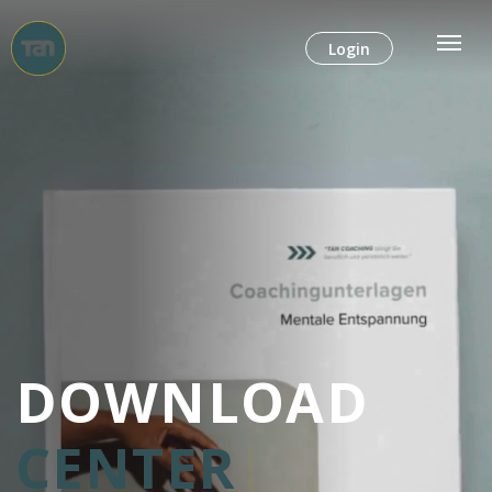
Login
DOWNLOAD
CENTER
|
Mit professionellem Coaching
zum passenden Job.