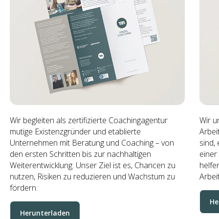
Kostenlose Workbooks
Praktische Hilfen zum direkten Anwenden.
Wir begleiten als zertifizierte Coachingagentur
Wir u
mutige Existenzgründer und etablierte
Arbei
Unternehmen mit Beratung und Coaching – von
sind,
den ersten Schritten bis zur nachhaltigen
einer
Weiterentwicklung. Unser Ziel ist es, Chancen zu
helfe
nutzen, Risiken zu reduzieren und Wachstum zu
Arbei
fördern.
He
Herunterladen