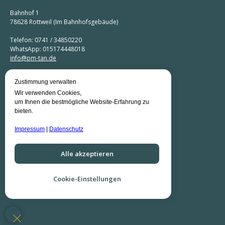
Bahnhof 1
78628 Rottweil (Im Bahnhofsgebäude)
Telefon: 0741 / 34850220
WhatsApp: 015174448018
info@pm-tan.de
Zustimmung verwalten
Coachingbüro Villingen
Wir verwenden Cookies,
um Ihnen die bestmögliche Website-Erfahrung zu
Vockenhauserstr. 2
bieten.
78048 Villingen-Schwenningen
Impressum
|
Datenschutz
Telefon: 07721 / 4043741
WhatsApp: 015174448018
info@pm-tan.de
Alle akzeptieren
Datenschutz
|
Impressum
Cookie-Einstellungen