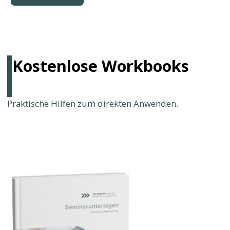
Seminarunterlagen für Führungskräfte
Was macht gute Führung heute aus?
Im Workbook erfährst du, wie du deinen Stil
reflektierst und gezielt weiterentwickelst.