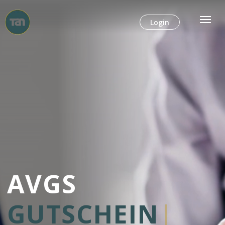
Login
AVGS
GUTSCHEIN
|
Professionelles Coaching mit
100% staatlicher Förderung