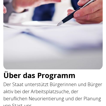
Vermittlungsgutschein (AVGS)
. Mit diesem
Gutschein können Sie ein individuelles
Coaching
vollständig kostenlos
absolvieren.
Wie funktioniert das?
Die Agentur für
Arbeit oder das Jobcenter übernehmen
100 %
aller anfallenden Kosten
. Sogar anfallende
Nebenkosten, wie z. B. Ihre Fahrtkosten,
können erstattet werden.
JETZT TERMIN SICHERN
Unsere Schwerpunkte im
Coaching
Psychologie trifft Business – klar, praxisnah,
wirksam